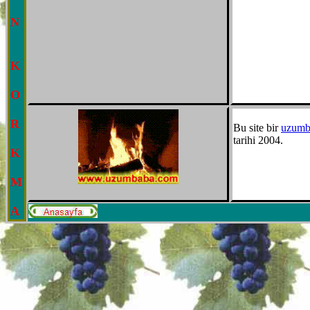
N
K
O
R
Bu site bir
uzumb
tarihi 2004.
K
M
A