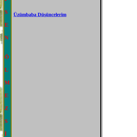
S
Üzümbaba Düşüncelerim
E
N
Ö
L
M
E
Z
S
İ