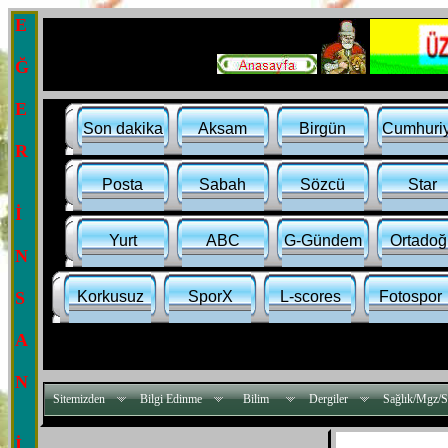
E
Ğ
E
Son dakika
Aksam
Birgün
Cumhuriy
R
Posta
Sabah
Sözcü
Star
İ
Yurt
ABC
G-Gündem
Ortadoğ
N
S
Korkusuz
SporX
L-scores
Fotospor
A
N
Sitemizden
Bilgi Edinme
Bilim
Dergiler
Sağlık/Mgz/S
İ