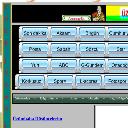
E
Ğ
E
Son dakika
Aksam
Birgün
Cumhuriy
R
Posta
Sabah
Sözcü
Star
İ
Yurt
ABC
G-Gündem
Ortadoğ
N
Korkusuz
SporX
L-scores
Fotospor
S
A
Sitemizden
Bilgi Edinme
Bilim
Dergiler
Sağlık/Mgz/S
N
Üzümbaba Düşüncelerim
İ