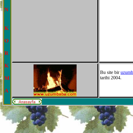
N
K
O
R
K
Bu site bir
uzumb
M
tarihi 2004.
A