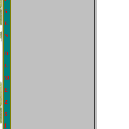
S
E
N
Ö
L
M
E
Z
S
İ