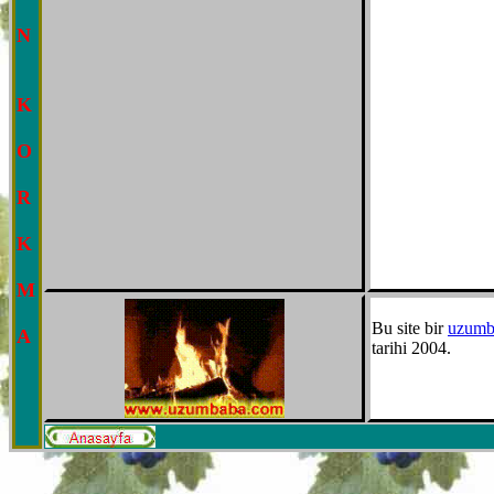
N
K
O
R
K
M
Bu site bir
uzumb
A
tarihi 2004.