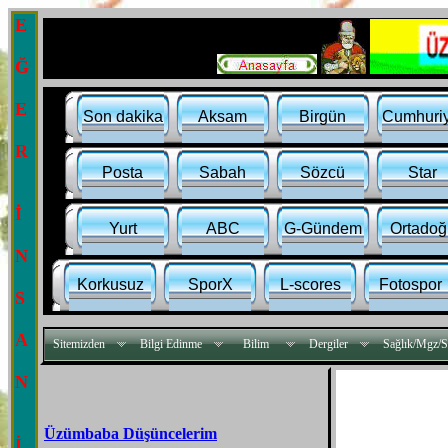
E
Ğ
E
Son dakika
Aksam
Birgün
Cumhuriy
R
Posta
Sabah
Sözcü
Star
İ
Yurt
ABC
G-Gündem
Ortadoğ
N
Korkusuz
SporX
L-scores
Fotospor
S
A
Sitemizden
Bilgi Edinme
Bilim
Dergiler
Sağlık/Mgz/S
N
Üzümbaba Düşüncelerim
İ